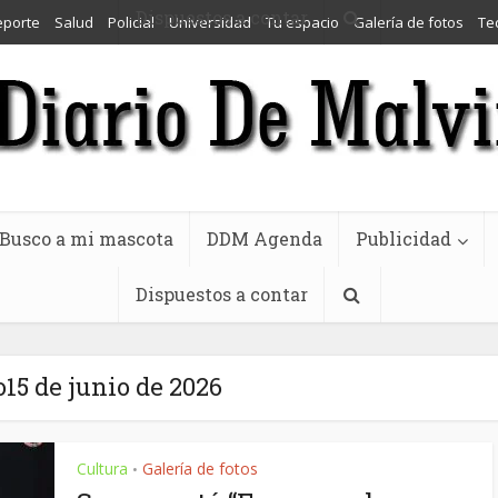
Dispuestos a contar
eporte
Salud
Policial
Universidad
Tu espacio
Galería de fotos
Te
Busco a mi mascota
DDM Agenda
Publicidad
Dispuestos a contar
15 de junio de 2026
Cultura
Galería de fotos
•