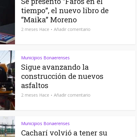
Se presentó “Faros en el
tiempo”, el nuevo libro de
“Maika” Moreno
2 meses Hace
Añadir comentario
Municipios Bonaerenses
Sigue avanzando la
construcción de nuevos
asfaltos
2 meses Hace
Añadir comentario
Municipios Bonaerenses
Cacharí volvió a tener su