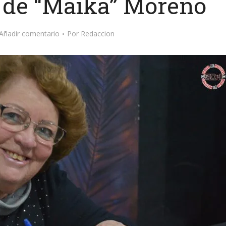
o de “Maika” Moreno
Añadir comentario
Por
Redaccion