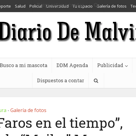
Dispuestos a contar
eporte
Salud
Policial
Universidad
Tu espacio
Galería de fotos
Te
Busco a mi mascota
DDM Agenda
Publicidad
Dispuestos a contar
ura
Galería de fotos
•
Faros en el tiempo”,