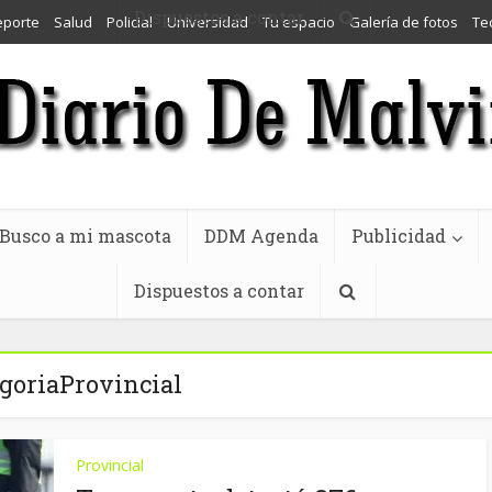
Dispuestos a contar
eporte
Salud
Policial
Universidad
Tu espacio
Galería de fotos
Te
Busco a mi mascota
DDM Agenda
Publicidad
Dispuestos a contar
goriaProvincial
Provincial