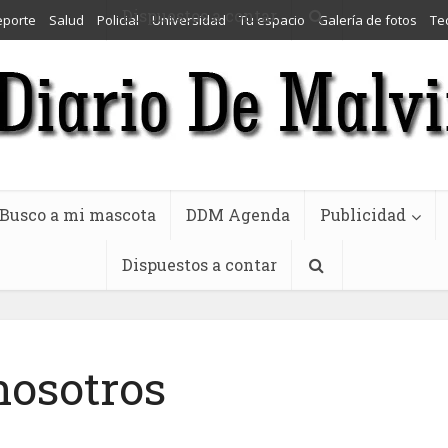
Dispuestos a contar
eporte
Salud
Policial
Universidad
Tu espacio
Galería de fotos
Te
Busco a mi mascota
DDM Agenda
Publicidad
Dispuestos a contar
nosotros