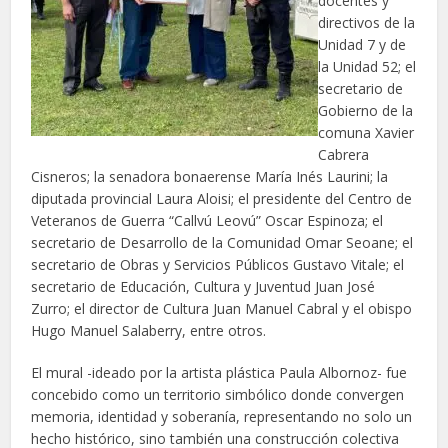
docentes y
directivos de la
Unidad 7 y de
la Unidad 52; el
secretario de
Gobierno de la
comuna Xavier
Cabrera
Cisneros; la senadora bonaerense María Inés Laurini; la
diputada provincial Laura Aloisi; el presidente del Centro de
Veteranos de Guerra “Callvú Leovú” Oscar Espinoza; el
secretario de Desarrollo de la Comunidad Omar Seoane; el
secretario de Obras y Servicios Públicos Gustavo Vitale; el
secretario de Educación, Cultura y Juventud Juan José
Zurro; el director de Cultura Juan Manuel Cabral y el obispo
Hugo Manuel Salaberry, entre otros.
El mural -ideado por la artista plástica Paula Albornoz- fue
concebido como un territorio simbólico donde convergen
memoria, identidad y soberanía, representando no solo un
hecho histórico, sino también una construcción colectiva