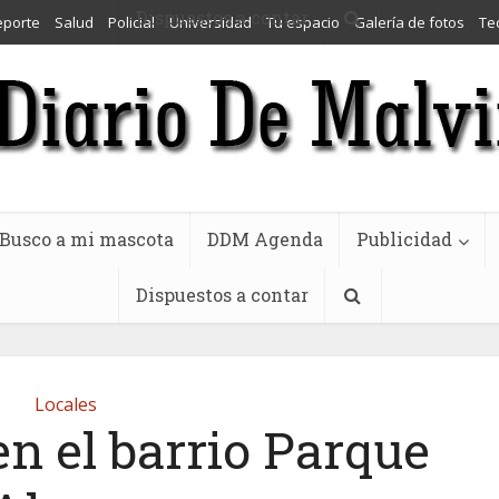
Dispuestos a contar
eporte
Salud
Policial
Universidad
Tu espacio
Galería de fotos
Te
Busco a mi mascota
DDM Agenda
Publicidad
Dispuestos a contar
Locales
n el barrio Parque