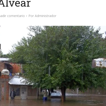
Alvear
adir comentario
Por
Administrador