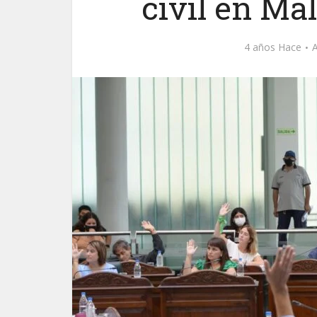
civil en Ma
4 años Hace
A