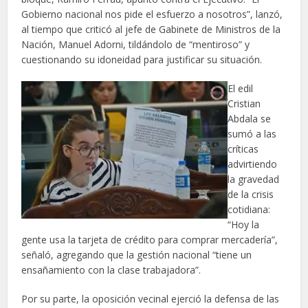
Gobierno nacional nos pide el esfuerzo a nosotros”, lanzó,
al tiempo que criticó al jefe de Gabinete de Ministros de la
Nación, Manuel Adorni, tildándolo de “mentiroso” y
cuestionando su idoneidad para justificar su situación.
El edil
Cristian
Abdala se
sumó a las
críticas
advirtiendo
la gravedad
de la crisis
cotidiana:
“Hoy la
gente usa la tarjeta de crédito para comprar mercadería”,
señaló, agregando que la gestión nacional “tiene un
ensañamiento con la clase trabajadora”.
Por su parte, la oposición vecinal ejerció la defensa de las