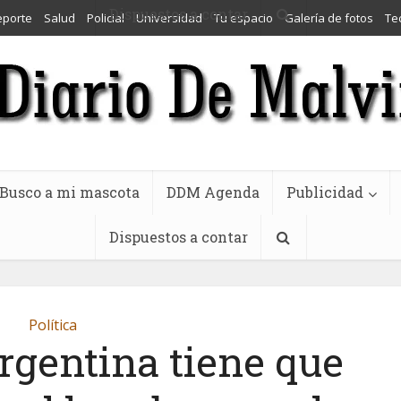
Dispuestos a contar
eporte
Salud
Policial
Universidad
Tu espacio
Galería de fotos
Te
Busco a mi mascota
DDM Agenda
Publicidad
Dispuestos a contar
Política
Argentina tiene que