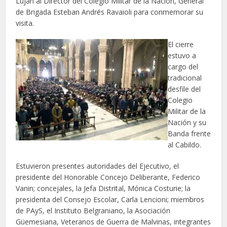
Luján al Director del Colegio Militar de la Nación, General
de Brigada Esteban Andrés Ravaioli para conmemorar su
visita.
El cierre
estuvo a
cargo del
tradicional
desfile del
Colegio
Militar de la
Nación y su
Banda frente
al Cabildo.
Estuvieron presentes autoridades del Ejecutivo, el
presidente del Honorable Concejo Deliberante, Federico
Vanin; concejales, la Jefa Distrital, Mónica Costurie; la
presidenta del Consejo Escolar, Carla Lencioni; miembros
de PAyS, el Instituto Belgraniano, la Asociación
Güemesiana, Veteranos de Guerra de Malvinas, integrantes