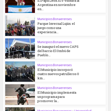
El Papa León XIV visitará la
Argentina en noviembre
en...
Municipios Bonaerenses
Parque Invernal Luján: el
juego como una
experiencia...
Municipios Bonaerenses
Se inauguró el nuevo CAPS
del barrio El Ombú de
Pueblo...
Municipios Bonaerenses
El Municipio incorporó
cuatro nuevos patrulleros 0
km...
Municipios Bonaerenses
El Municipio implementa
un programa para
promover la...
Municipios Bonaerenses
•
Universidad