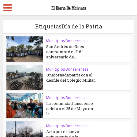
EtiquetasDía de la Patria
Municipios Bonaerenses
San Andrés de Giles
conmemoró el 216°
aniversario de...
Municipios Bonaerenses
Una jornada patria con el
desfile del Colegio Militar...
Municipios Bonaerenses
La comunidad lanusense
celebró el 25 de Mayo en
la...
Municipios Bonaerenses
Acto por el nuevo
aniversario de la