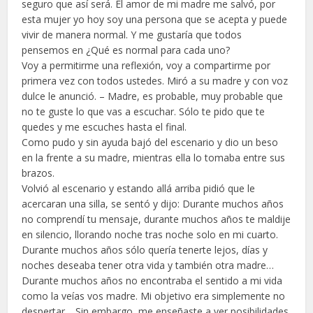
seguro que así será. El amor de mi madre me salvó, por
esta mujer yo hoy soy una persona que se acepta y puede
vivir de manera normal. Y me gustaría que todos
pensemos en ¿Qué es normal para cada uno?
Voy a permitirme una reflexión, voy a compartirme por
primera vez con todos ustedes. Miró a su madre y con voz
dulce le anunció. – Madre, es probable, muy probable que
no te guste lo que vas a escuchar. Sólo te pido que te
quedes y me escuches hasta el final.
Como pudo y sin ayuda bajó del escenario y dio un beso
en la frente a su madre, mientras ella lo tomaba entre sus
brazos.
Volvió al escenario y estando allá arriba pidió que le
acercaran una silla, se sentó y dijo: Durante muchos años
no comprendí tu mensaje, durante muchos años te maldije
en silencio, llorando noche tras noche solo en mi cuarto.
Durante muchos años sólo quería tenerte lejos, días y
noches deseaba tener otra vida y también otra madre…
Durante muchos años no encontraba el sentido a mi vida
como la veías vos madre. Mi objetivo era simplemente no
despertar… Sin embargo, me enseñaste a ver posibilidades