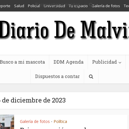
Dispuestos a contar
eporte
Salud
Policial
Universidad
Tu espacio
Galería de fotos
Te
Busco a mi mascota
DDM Agenda
Publicidad
Dispuestos a contar
 de diciembre de 2023
Galería de fotos
Política
•