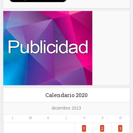
Calendario 2020
diciembre 2023
L
M
X
J
V
S
D
1
2
3