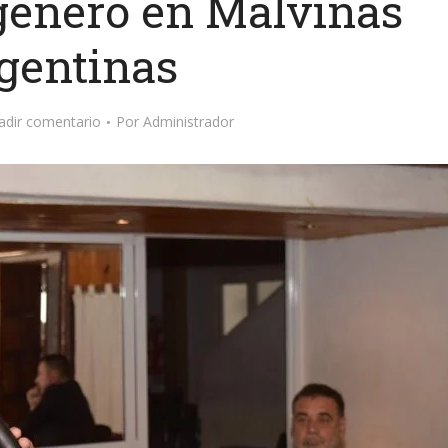
 género en Malvinas
gentinas
adir comentario
Por
Administrador