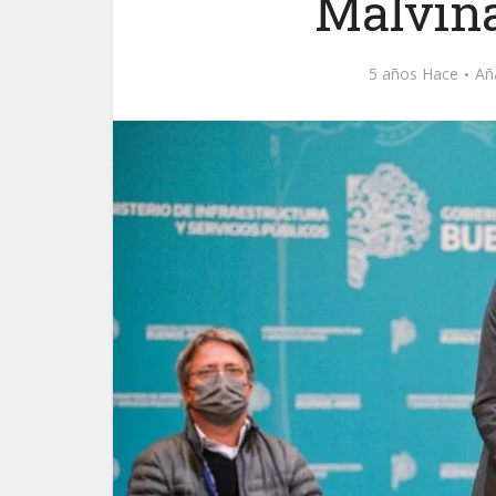
Malvin
5 años Hace
Añ