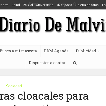
Dispuestos a contar
eporte
Salud
Policial
Universidad
Tu espacio
Galería de fotos
Te
Busco a mi mascota
DDM Agenda
Publicidad
Dispuestos a contar
Sociedad
ras cloacales para