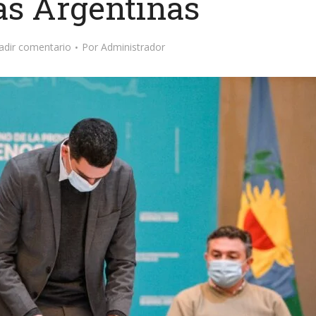
as Argentinas
adir comentario
Por
Administrador