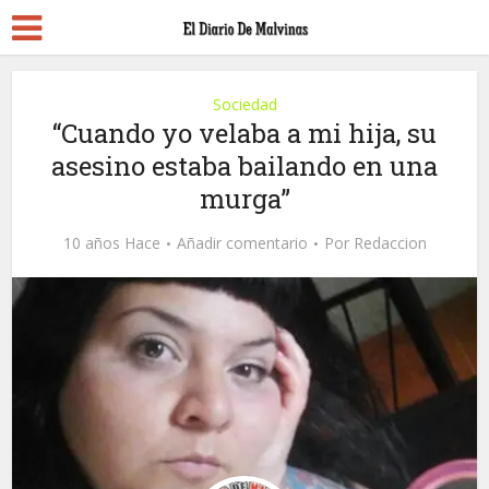
Sociedad
“Cuando yo velaba a mi hija, su
asesino estaba bailando en una
murga”
10 años Hace
Añadir comentario
Por
Redaccion