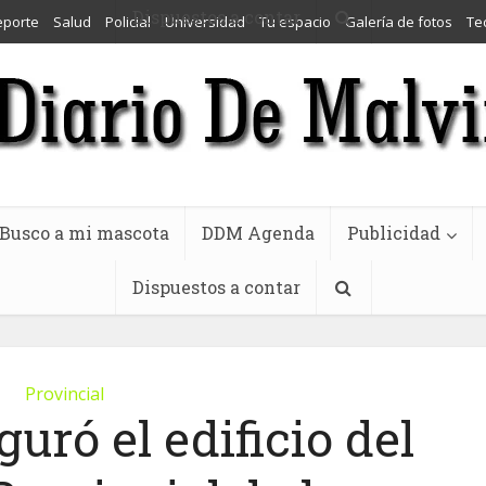
Dispuestos a contar
eporte
Salud
Policial
Universidad
Tu espacio
Galería de fotos
Te
Busco a mi mascota
DDM Agenda
Publicidad
Dispuestos a contar
Provincial
guró el edificio del