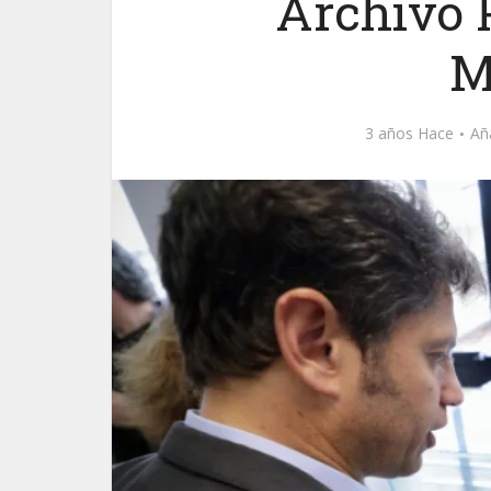
Archivo P
M
3 años Hace
Añ