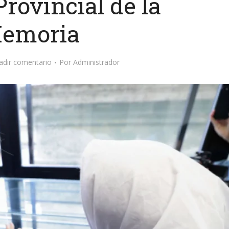
rovincial de la
emoria
adir comentario
Por
Administrador