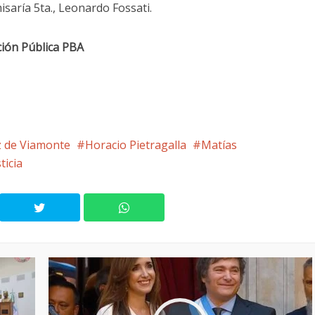
saría 5ta., Leonardo Fossati.
ción Pública PBA
z de Viamonte
Horacio Pietragalla
Matías
ticia