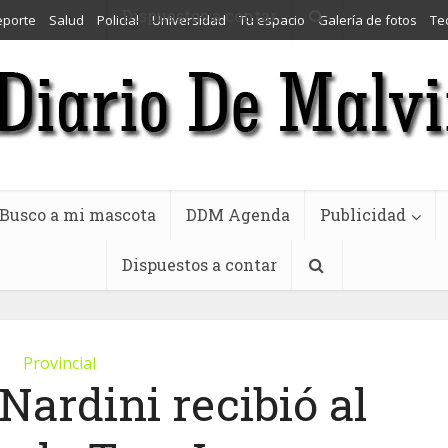
Dispuestos a contar
eporte
Salud
Policial
Universidad
Tu espacio
Galería de fotos
Te
Busco a mi mascota
DDM Agenda
Publicidad
Dispuestos a contar
Provincial
Nardini recibió al