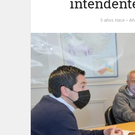
intendent
5 años Hace
Añ