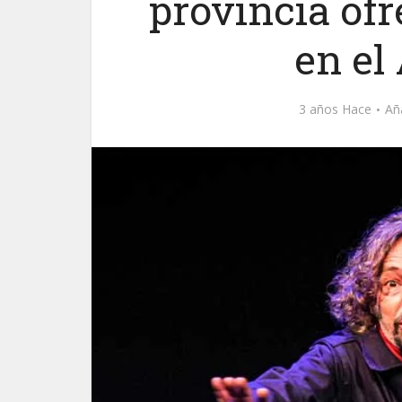
provincia of
en el
3 años Hace
Añ