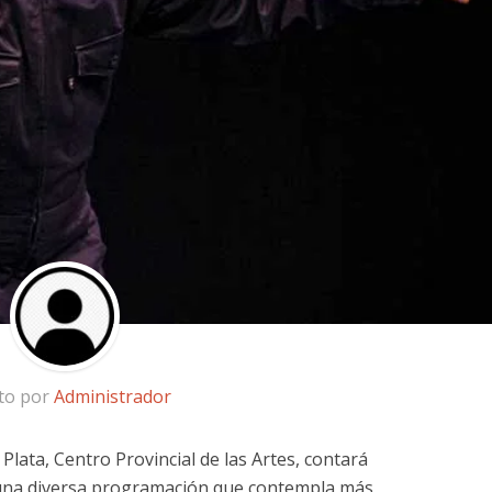
ito por
Administrador
Plata, Centro Provincial de las Artes, contará
una diversa programación que contempla más