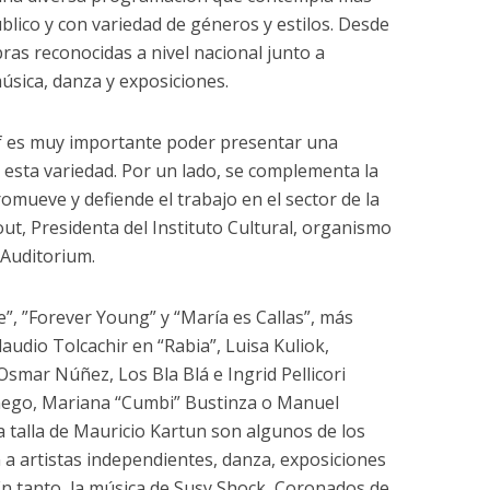
blico y con variedad de géneros y estilos. Desde
ras reconocidas a nivel nacional junto a
sica, danza y exposiciones.
lof es muy importante poder presentar una
 esta variedad. Por un lado, se complementa la
promueve y defiende el trabajo en el sector de la
tout, Presidenta del Instituto Cultural, organismo
 Auditorium.
”, ”Forever Young” y “María es Callas”, más
audio Tolcachir en “Rabia”, Luisa Kuliok,
mar Núñez, Los Bla Blá e Ingrid Pellicori
anego, Mariana “Cumbi” Bustinza o Manuel
a talla de Mauricio Kartun son algunos de los
 artistas independientes, danza, exposiciones
En tanto, la música de Susy Shock, Coronados de