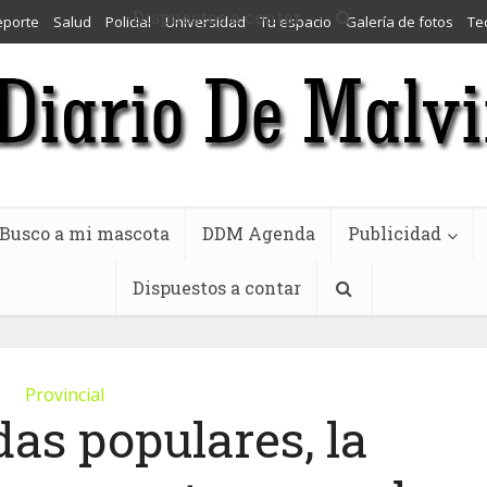
Dispuestos a contar
eporte
Salud
Policial
Universidad
Tu espacio
Galería de fotos
Te
Busco a mi mascota
DDM Agenda
Publicidad
Dispuestos a contar
Provincial
as populares, la