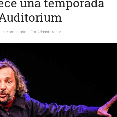
rece una temporada
 Auditorium
adir comentario
Por
Administrador