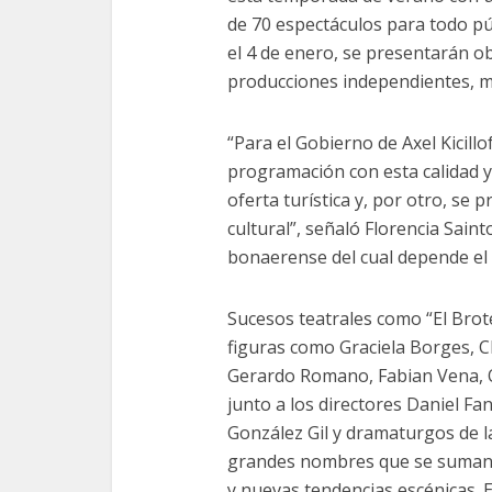
de 70 espectáculos para todo pú
el 4 de enero, se presentarán ob
producciones independientes, mú
“Para el Gobierno de Axel Kicil
programación con esta calidad y
oferta turística y, por otro, se 
cultural”, señaló Florencia Sain
bonaerense del cual depende el
Sucesos teatrales como “El Brote
figuras como Graciela Borges, Cl
Gerardo Romano, Fabian Vena, Os
junto a los directores Daniel F
González Gil y dramaturgos de l
grandes nombres que se suman a
y nuevas tendencias escénicas. 