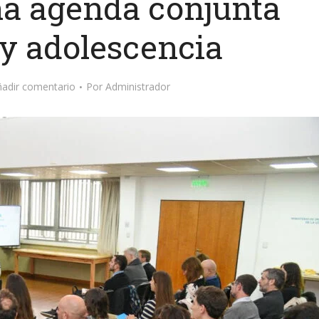
na agenda conjunta
 y adolescencia
ñadir comentario
Por
Administrador