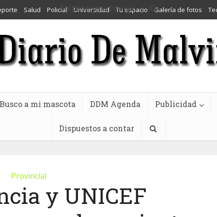
Dispuestos a contar
eporte
Salud
Policial
Universidad
Tu espacio
Galería de fotos
Te
Busco a mi mascota
DDM Agenda
Publicidad
Dispuestos a contar
Provincial
incia y UNICEF