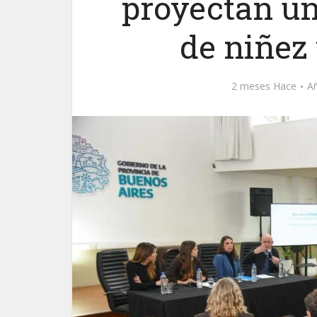
proyectan u
de niñez
2 meses Hace
A