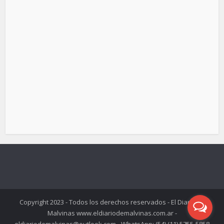
Copyright 2023 - Todos los derechos reservados - El Diario de
Malvinas www.eldiariodemalvinas.com.ar -
eldiariodemalvinas@outlook.com - WhatsApp: (54) (11) 5755-5858