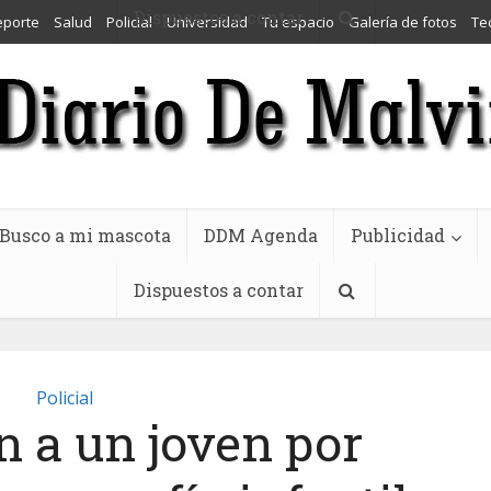
Dispuestos a contar
eporte
Salud
Policial
Universidad
Tu espacio
Galería de fotos
Te
Busco a mi mascota
DDM Agenda
Publicidad
Dispuestos a contar
Policial
n a un joven por