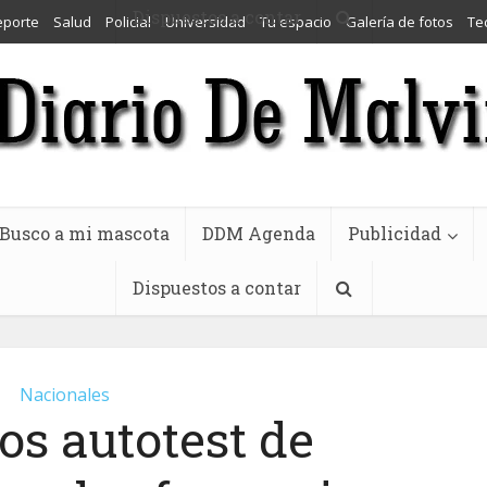
Dispuestos a contar
eporte
Salud
Policial
Universidad
Tu espacio
Galería de fotos
Te
Busco a mi mascota
DDM Agenda
Publicidad
Dispuestos a contar
Nacionales
os autotest de