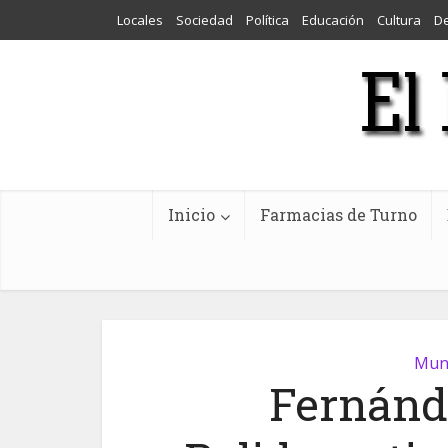
Locales
Sociedad
Política
Educación
Cultura
D
Inicio
Farmacias de Turno
Muni
Fernánd