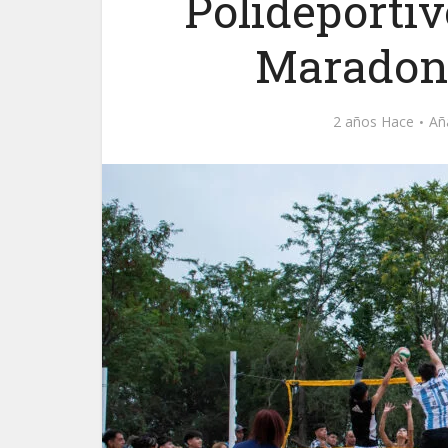
Polideporti
Maradona
2 años Hace
Añ