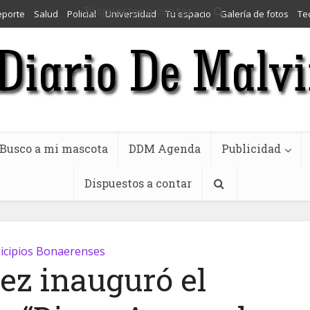
Dispuestos a contar
eporte
Salud
Policial
Universidad
Tu espacio
Galería de fotos
Te
Busco a mi mascota
DDM Agenda
Publicidad
Dispuestos a contar
cipios Bonaerenses
ez inauguró el