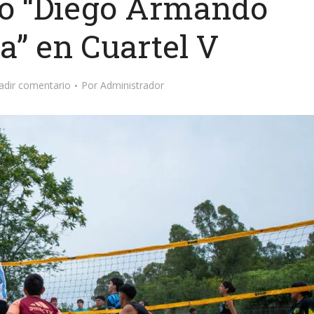
vo “Diego Armando
” en Cuartel V
adir comentario
Por
Administrador