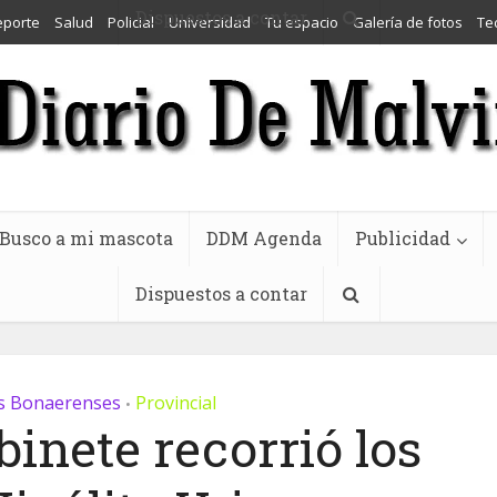
Dispuestos a contar
eporte
Salud
Policial
Universidad
Tu espacio
Galería de fotos
Te
Busco a mi mascota
DDM Agenda
Publicidad
Dispuestos a contar
s Bonaerenses
Provincial
•
binete recorrió los