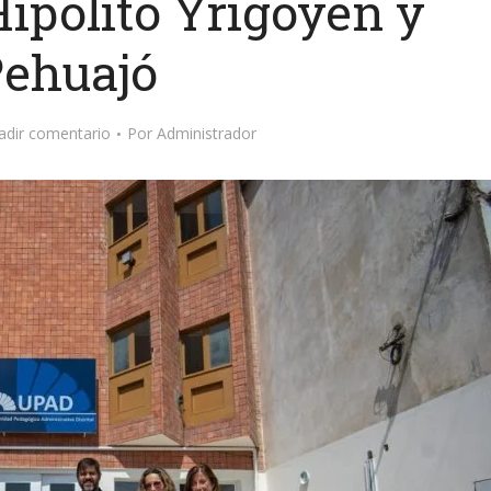
Hipólito Yrigoyen y
ehuajó
adir comentario
Por
Administrador