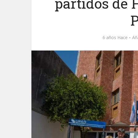
partidos de 
P
6 años Hace
Añ