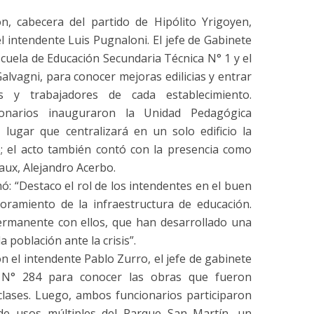
, cabecera del partido de Hipólito Yrigoyen,
l intendente Luis Pugnaloni. El jefe de Gabinete
scuela de Educación Secundaria Técnica N° 1 y el
alvagni, para conocer mejoras edilicias y entrar
s y trabajadores de cada establecimiento.
ionarios inauguraron la Unidad Pedagógica
, lugar que centralizará en un solo edificio la
o; el acto también contó con la presencia como
aux, Alejandro Acerbo.
ó: “Destaco el rol de los intendentes en el buen
oramiento de la infraestructura de educación.
rmanente con ellos, que han desarrollado una
 población ante la crisis”.
n el intendente Pablo Zurro, el jefe de gabinete
l N° 284 para conocer las obras que fueron
 clases. Luego, ambos funcionarios participaron
 de usos múltiples del Parque San Martín, un