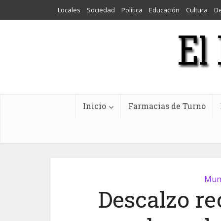
Locales
Sociedad
Política
Educación
Cultura
D
Inicio
Farmacias de Turno
Muni
Descalzo re