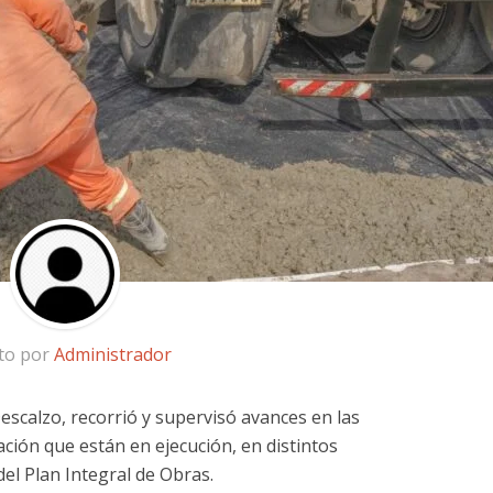
ito por
Administrador
escalzo, recorrió y supervisó avances en las
ción que están en ejecución, en distintos
del Plan Integral de Obras.