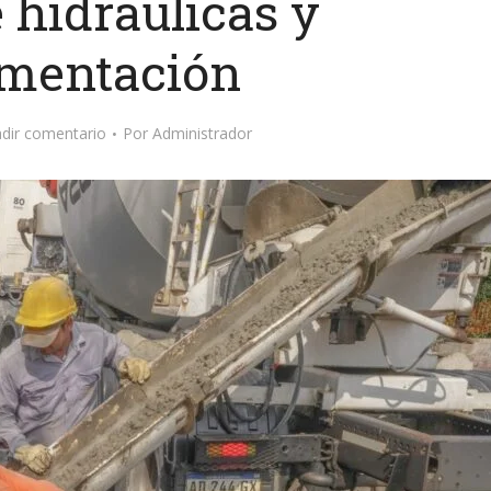
 hidráulicas y
mentación
dir comentario
Por
Administrador