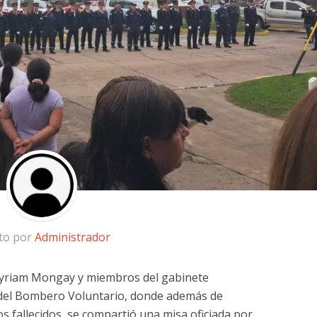
ito por
Administrador
Myriam Mongay y miembros del gabinete
 del Bombero Voluntario, donde además de
os fallecidos, se compartió una misa oficiada por