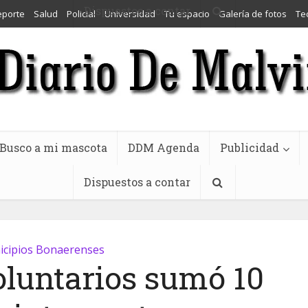
Dispuestos a contar
eporte
Salud
Policial
Universidad
Tu espacio
Galería de fotos
Te
Busco a mi mascota
DDM Agenda
Publicidad
Dispuestos a contar
cipios Bonaerenses
luntarios sumó 10