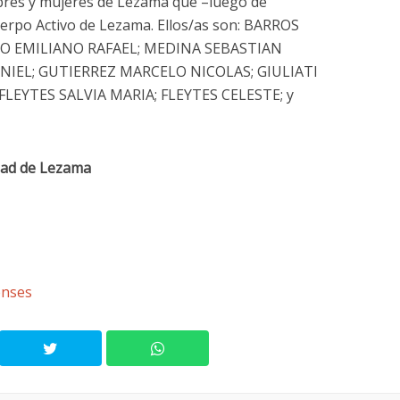
bres y mujeres de Lezama que –luego de
uerpo Activo de Lezama. Ellos/as son: BARROS
O EMILIANO RAFAEL; MEDINA SEBASTIAN
IEL; GUTIERREZ MARCELO NICOLAS; GIULIATI
LEYTES SALVIA MARIA; FLEYTES CELESTE; y
idad de Lezama
enses