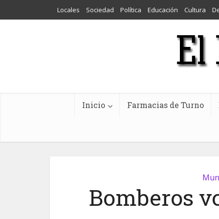
Locales
Sociedad
Política
Educación
Cultura
D
Inicio
Farmacias de Turno
Muni
Bomberos vo