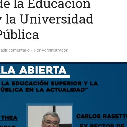
de la Educación
y la Universidad
Pública
adir comentario
Por
Administrador