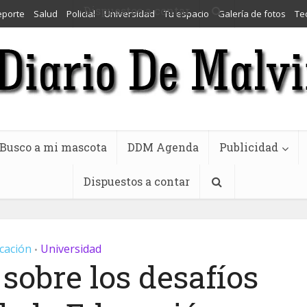
Dispuestos a contar
eporte
Salud
Policial
Universidad
Tu espacio
Galería de fotos
Te
Busco a mi mascota
DDM Agenda
Publicidad
Dispuestos a contar
cación
Universidad
•
sobre los desafíos