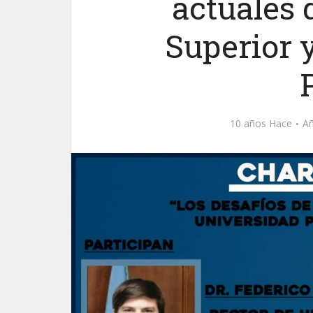
actuales 
Superior 
10 años Hace
Añ