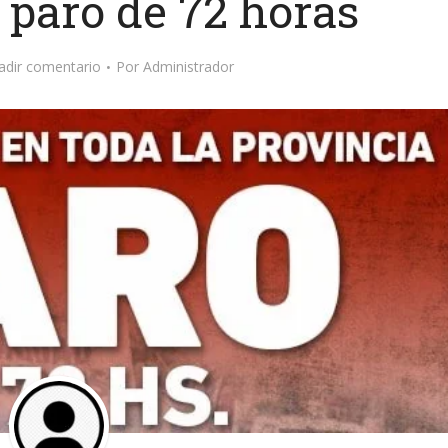
 paro de 72 horas
adir comentario
Por
Administrador