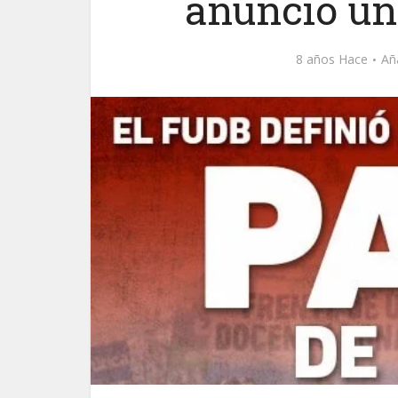
anunció un
8 años Hace
Añ