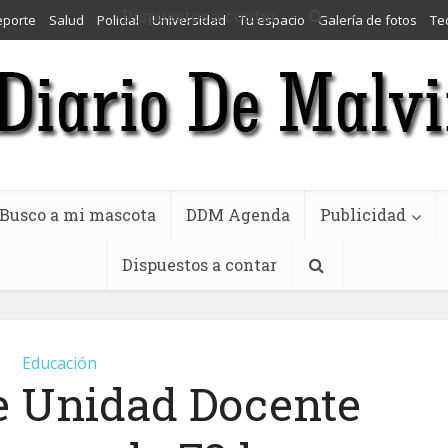
Dispuestos a contar
eporte
Salud
Policial
Universidad
Tu espacio
Galería de fotos
Te
Busco a mi mascota
DDM Agenda
Publicidad
Dispuestos a contar
Educación
de Unidad Docente