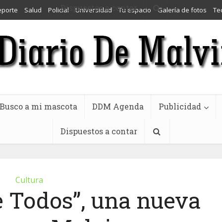
Dispuestos a contar
eporte
Salud
Policial
Universidad
Tu espacio
Galería de fotos
Te
Busco a mi mascota
DDM Agenda
Publicidad
Dispuestos a contar
Cultura
e Todos”, una nueva