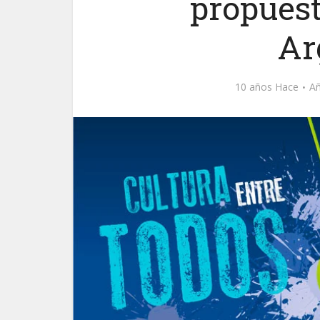
propues
Ar
10 años Hace
Añ