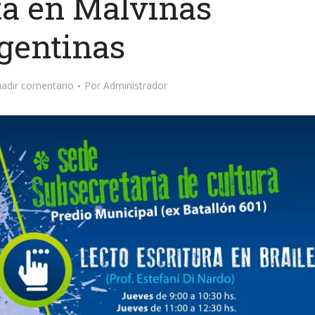
ta en Malvinas
gentinas
adir comentario
Por
Administrador