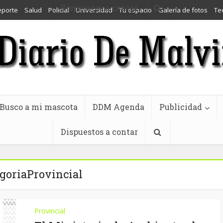
Dispuestos a contar
eporte
Salud
Policial
Universidad
Tu espacio
Galería de fotos
Te
Busco a mi mascota
DDM Agenda
Publicidad
Dispuestos a contar
goriaProvincial
Provincial