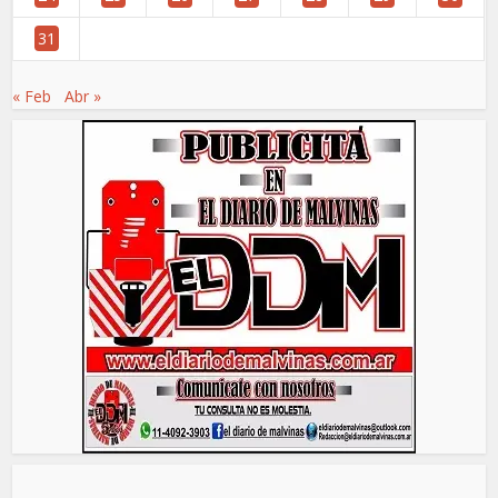
31
« Feb
Abr »