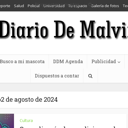
Dispuestos a contar
eporte
Salud
Policial
Universidad
Tu espacio
Galería de fotos
Te
Busco a mi mascota
DDM Agenda
Publicidad
Dispuestos a contar
2 de agosto de 2024
Cultura