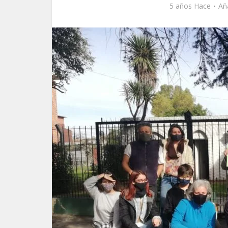
5 años Hace
Añ