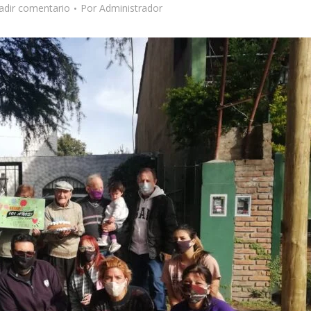
adir comentario
Por
Administrador