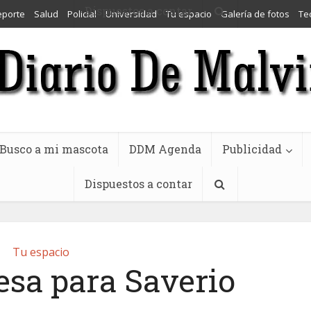
Dispuestos a contar
eporte
Salud
Policial
Universidad
Tu espacio
Galería de fotos
Te
Busco a mi mascota
DDM Agenda
Publicidad
Dispuestos a contar
Tu espacio
esa para Saverio