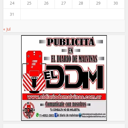
24
25
26
27
28
29
30
31
« Jul