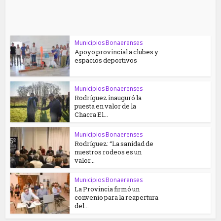
Municipios Bonaerenses
Apoyo provincial a clubes y
espacios deportivos
Municipios Bonaerenses
Rodríguez inauguró la
puesta en valor de la
Chacra El...
Municipios Bonaerenses
Rodríguez: “La sanidad de
nuestros rodeos es un
valor...
Municipios Bonaerenses
La Provincia firmó un
convenio para la reapertura
del...