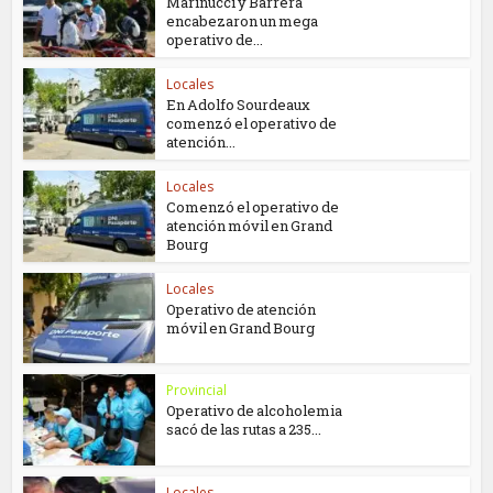
Marinucci y Barrera
encabezaron un mega
operativo de...
Locales
En Adolfo Sourdeaux
comenzó el operativo de
atención...
Locales
Comenzó el operativo de
atención móvil en Grand
Bourg
Locales
Operativo de atención
móvil en Grand Bourg
Provincial
Operativo de alcoholemia
sacó de las rutas a 235...
Locales