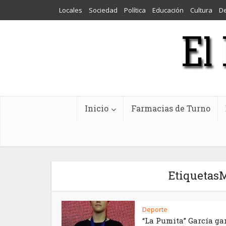
Locales
Sociedad
Política
Educación
Cultura
D
Inicio
Farmacias de Turno
Etiquetas
Deporte
“La Pumita” García ga