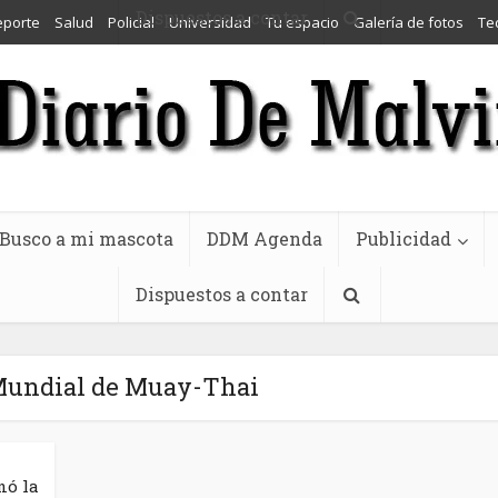
Dispuestos a contar
eporte
Salud
Policial
Universidad
Tu espacio
Galería de fotos
Te
Busco a mi mascota
DDM Agenda
Publicidad
Dispuestos a contar
Mundial de Muay-Thai
nó la