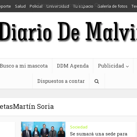
Dispuestos a contar
eporte
Salud
Policial
Universidad
Tu espacio
Galería de fotos
Te
Busco a mi mascota
DDM Agenda
Publicidad
Dispuestos a contar
etasMartín Soria
Sociedad
Se sumará una sede para