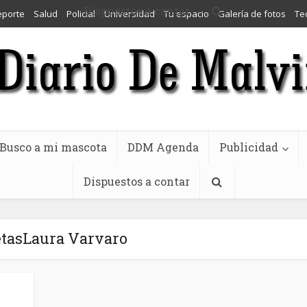
Dispuestos a contar
eporte
Salud
Policial
Universidad
Tu espacio
Galería de fotos
Te
Busco a mi mascota
DDM Agenda
Publicidad
Dispuestos a contar
etasLaura Varvaro