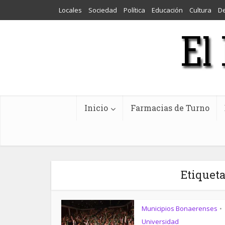
Locales
Sociedad
Política
Educación
Cultura
D
Inicio
Farmacias de Turno
Etiquet
Municipios Bonaerenses
•
Universidad