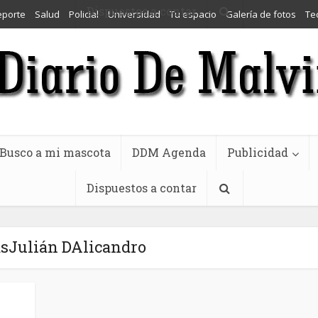
Dispuestos a contar
eporte
Salud
Policial
Universidad
Tu espacio
Galería de fotos
Te
Busco a mi mascota
DDM Agenda
Publicidad
Dispuestos a contar
asJulián DAlicandro