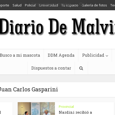
Dispuestos a contar
eporte
Salud
Policial
Universidad
Tu espacio
Galería de fotos
Te
Busco a mi mascota
DDM Agenda
Publicidad
Dispuestos a contar
Juan Carlos Gasparini
Provincial
l
Nardini recibió a