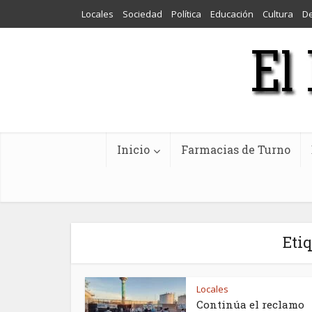
Locales
Sociedad
Política
Educación
Cultura
D
Inicio
Farmacias de Turno
Eti
Locales
Continúa el reclamo