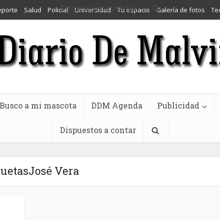
Dispuestos a contar
eporte
Salud
Policial
Universidad
Tu espacio
Galería de fotos
Te
Busco a mi mascota
DDM Agenda
Publicidad
Dispuestos a contar
quetasJosé Vera