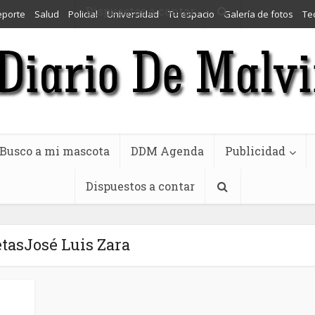
Dispuestos a contar
eporte
Salud
Policial
Universidad
Tu espacio
Galería de fotos
Te
Busco a mi mascota
DDM Agenda
Publicidad
Dispuestos a contar
tasJosé Luis Zara