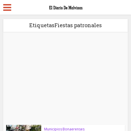
EtiquetasFiestas patronales
Municipios Bonaerenses