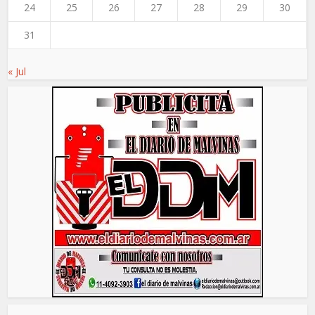
24
25
26
27
28
29
30
31
« Jul