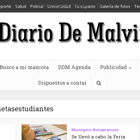
Dispuestos a contar
eporte
Salud
Policial
Universidad
Tu espacio
Galería de fotos
Te
Busco a mi mascota
DDM Agenda
Publicidad
Dispuestos a contar
uetasestudiantes
Municipios Bonaerenses
Se llevó a cabo la Feria