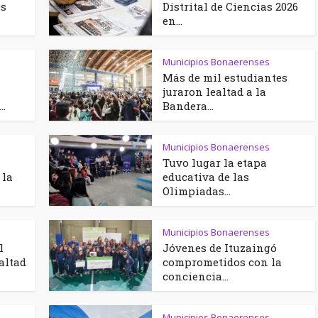
es
Distrital de Ciencias 2026
en...
Municipios Bonaerenses
Más de mil estudiantes
juraron lealtad a la
..
Bandera...
Municipios Bonaerenses
Tuvo lugar la etapa
 la
educativa de las
Olimpiadas...
Municipios Bonaerenses
l
Jóvenes de Ituzaingó
altad
comprometidos con la
conciencia...
Municipios Bonaerenses