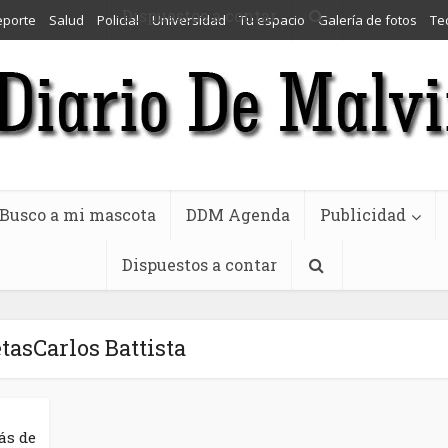
Dispuestos a contar
eporte
Salud
Policial
Universidad
Tu espacio
Galería de fotos
Te
Busco a mi mascota
DDM Agenda
Publicidad
Dispuestos a contar
tasCarlos Battista
ás de