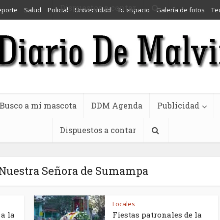
Dispuestos a contar
eporte
Salud
Policial
Universidad
Tu espacio
Galería de fotos
Te
Busco a mi mascota
DDM Agenda
Publicidad
Dispuestos a contar
a Nuestra Señora de Sumampa
Locales
a la
Fiestas patronales de la