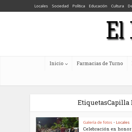
Locales
Sociedad
Política
Educación
Cultura
D
Inicio
Farmacias de Turno
EtiquetasCapill
Galería de fotos
Locales
•
Celebración en honor 